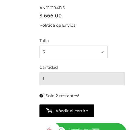
AN010194D5
$ 666.00
$
666.00
Política de Envíos
Talla
Cantidad
¡Solo 2 restantes!
Añadir al carrito