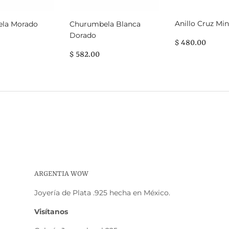
Anillo Cruz Min
la Morado
Churumbela Blanca
Dorado
PRECIO
$
$ 480.00
HABITUAL
480.
O
PRECIO
$
$ 582.00
UAL
82.00
HABITUAL
582.00
ARGENTIA WOW
Joyería de Plata .925 hecha en México.
Visítanos