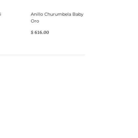
i
Anillo Churumbela Baby
Oro
00
PRECIO
$
$ 616.00
HABITUAL
616.00