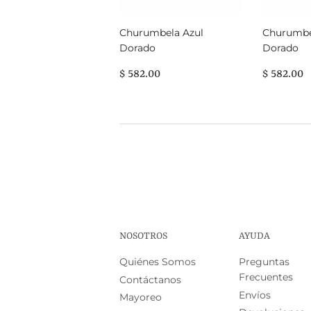
Churumbela Azul
Churumbe
Dorado
Dorado
PRECIO
$
PRECI
$
$ 582.00
$ 582.00
HABITUAL
582.00
HABIT
5
NOSOTROS
AYUDA
Quiénes Somos
Preguntas
Frecuentes
Contáctanos
Envíos
Mayoreo